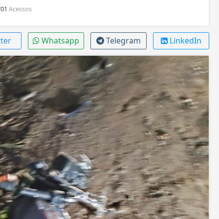
01
Acessos
ter
Whatsapp
Telegram
LinkedIn