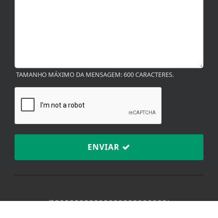
TAMANHO MÁXIMO DA MENSAGEM: 600 CARACTERES.
Termos de Uso e Privacidade
Esse site utiliza cookies para melhorar sua
experiência de navegação. Ao continuar o acesso,
entendemos que você concorda com nossos Termos
ENVIAR
de Uso e Privacidade.
PARA MAIS INFORMAÇÕES,
ACESSE NOSSOS TERMOS
CLICANDO AQUI
PROSSEGUIR
TERMOS DE USO E