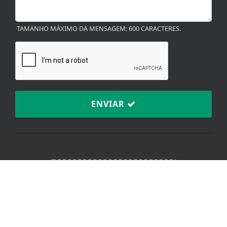
TAMANHO MÁXIMO DA MENSAGEM: 600 CARACTERES.
Termos de Uso e Privacidade
Esse site utiliza cookies para melhorar sua
experiência de navegação. Ao continuar o acesso,
entendemos que você concorda com nossos Termos
de Uso e Privacidade.
ENVIAR
PARA MAIS INFORMAÇÕES,
ACESSE NOSSOS TERMOS
CLICANDO AQUI
PROSSEGUIR
TERMOS DE USO E
PRIVACIDADE