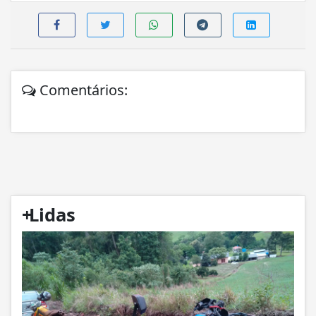
Comentários:
+
Lidas